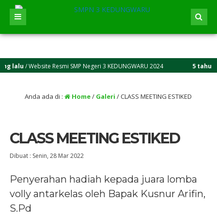
alu
/ Website Resmi SMP Negeri 3 KEDUNGWARU 2024
5 tahun yang 
Anda ada di :
Home
/
Galeri
/
CLASS MEETING ESTIKED
CLASS MEETING ESTIKED
Dibuat :
Senin, 28 Mar 2022
Penyerahan hadiah kepada juara lomba
volly antarkelas oleh Bapak Kusnur Arifin,
S.Pd