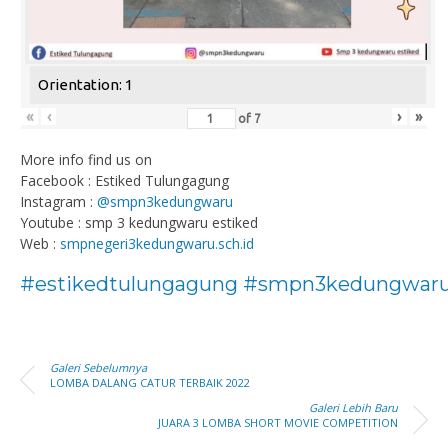
Orientation: 1
«
‹
›
»
of
7
More info find us on
Facebook : Estiked Tulungagung
Instagram :
@smpn3kedungwaru
Youtube : smp 3 kedungwaru estiked
Web :
smpnegeri3kedungwaru.sch.id
#estikedtulungagung
#smpn3kedungwar
Galeri Sebelumnya
LOMBA DALANG CATUR TERBAIK 2022
Galeri Lebih Baru
JUARA 3 LOMBA SHORT MOVIE COMPETITION