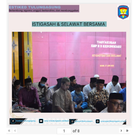
«
‹
›
»
of
8