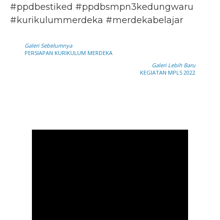
#ppdbestiked #ppdbsmpn3kedungwaru
#kurikulummerdeka #merdekabelajar
Galeri Sebelumnya
PERSIAPAN KURIKULUM MERDEKA
Galeri Lebih Baru
KEGIATAN MPLS 2022