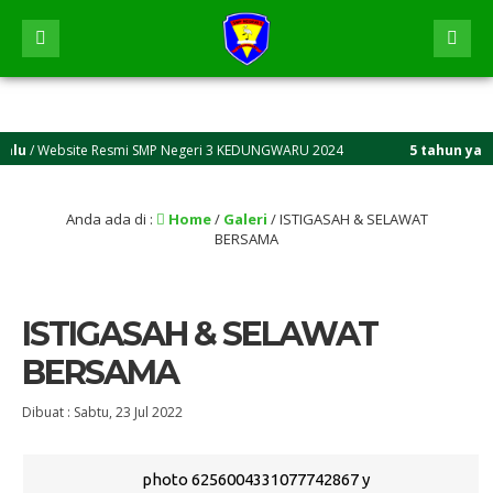
/ Website Resmi SMP Negeri 3 KEDUNGWARU 2024
5 tahun yang lal
Anda ada di :
Home
/
Galeri
/
ISTIGASAH & SELAWAT
BERSAMA
ISTIGASAH & SELAWAT
BERSAMA
Dibuat :
Sabtu, 23 Jul 2022
photo 6256004331077742867 y