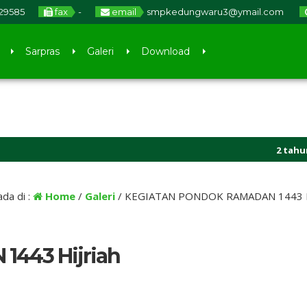
329585
fax
-
email
smpkedungwaru3@ymail.com
Sarpras
Galeri
Download
2 tahun yang la
da di :
Home
/
Galeri
/
KEGIATAN PONDOK RAMADAN 1443 Hi
443 Hijriah