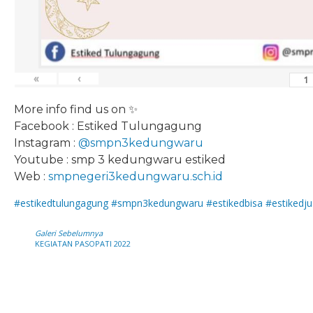
«
‹
More info find us on ✨
Facebook : Estiked Tulungagung
Instagram :
@smpn3kedungwaru
Youtube : smp 3 kedungwaru estiked
Web :
smpnegeri3kedungwaru.sch.id
#estikedtulungagung
#smpn3kedungwaru
#estikedbisa
#estikedju
Galeri Sebelumnya
KEGIATAN PASOPATI 2022