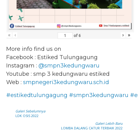
«
‹
›
»
of
6
More info find us on
Facebook : Estiked Tulungagung
Instagram :
@smpn3kedungwaru
Youtube : smp 3 kedungwaru estiked
Web :
smpnegeri3kedungwaru.sch.id
#estikedtulungagung
#smpn3kedungwaru
#e
Galeri Sebelumnya
LDK OSIS 2022
Galeri Lebih Baru
LOMBA DALANG CATUR TERBAIK 2022