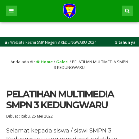
lu
/ Website Resmi SMP Negeri 3 KEDUNGWARU 2024
5 tahun yang l
Anda ada di :
Home
/
Galeri
/
PELATIHAN MULTIMEDIA SMPN
3 KEDUNGWARU
PELATIHAN MULTIMEDIA
SMPN 3 KEDUNGWARU
Dibuat :
Rabu, 25 Mei 2022
Selamat kepada siswa / siswi SMPN 3