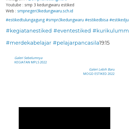
Youtube : smp 3 kedungwaru estiked
Web :
smpnegeri3kedungwaru.sch.id
#estikedtulungagung
#smpn3kedungwaru
#estikedbisa
#estikedju
#kegiatanestiked
#eventestiked
#kurikulumm
#merdekabelajar
#pelajarpancasila
19:15
Galeri Sebelumnya
KEGIATAN MPLS 2022
Galeri Lebih Baru
MOGD ESTIKED 2022