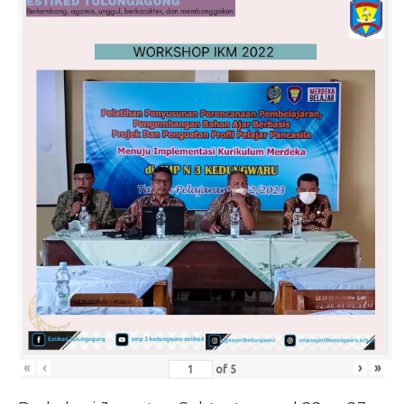
«
‹
›
»
of
5